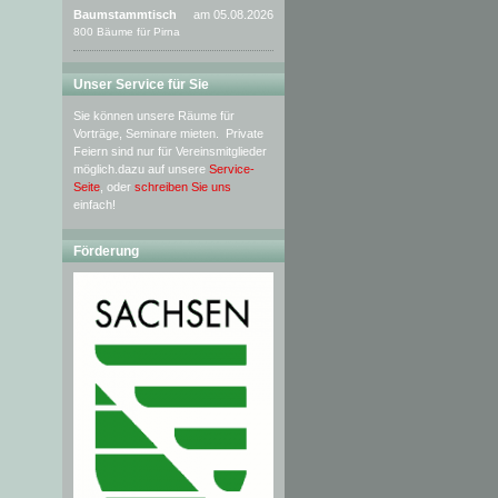
Baumstammtisch
am 05.08.2026
800 Bäume für Pirna
Unser Service für Sie
Sie können unsere Räume für
Vorträge, Seminare mieten. Private
Feiern sind nur für Vereinsmitglieder
möglich.dazu auf unsere
Service-
Seite
, oder
schreiben Sie uns
einfach!
Förderung