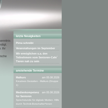
letzte Neuigkeiten
kenntnis
Pirna schreibt
stigt.
. Ihr
Veranstaltungen im September
Wir ermöglichen u.a. den
ische
Teilnehmern vom Senioren-Cafe´
Tieren nah zu sein
anstehende Termine
Malkurs
am 05.08.2026
Kreatives Gestalten - Malkurs (Gruppe
1)
Medienkompetenz
am 05.08.2026
für Senioren
Sprechstunde für digitale Medien. Hilfe
durch Technik-Botschafter*innen