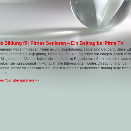
le Bildung für Pirnas Senioren – Ein Beitrag bei Pirna TV
enioren wollen mitreden, wenn es um Smartphones, Tablet und Co. geht. Diese Er
 beim Zentrum für Begegnung, Beratung und Bildung schon vor einigen jähren verfe
Mitglieder des Vereins haben sich deshalb zu Digitalbotschaftern ausbilden lassen
eben sie nun zweimal im Monat an alle Interessierten weiter. Das schöne an den
men Treffen ist, dass auch die Experten von den Teilnehmern ständig neue techn
ernen.
 bei YouTube ansehen >>