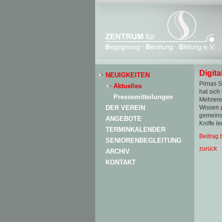
Digita
NEUIGKEITEN
Pirnas S
Aktuelles
hat sich
Pressemitteilungen
Mehrere 
DER VEREIN
Wissen g
gemeinsa
ANGEBOTE
Kniffe l
TERMINKALENDER
Beitrag
SENIORENBEGLEITUNG
zurück
ARCHIV
KONTAKT