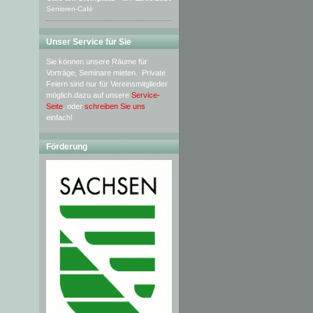
Senioren-Café
Unser Service für Sie
Sie können unsere Räume für
Vorträge, Seminare mieten. Private
Feiern sind nur für Vereinsmitglieder
möglich.dazu auf unsere
Service-
Seite
, oder
schreiben Sie uns
einfach!
Förderung