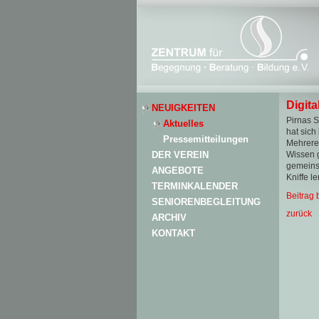
Digita
NEUIGKEITEN
Pirnas S
Aktuelles
hat sich
Pressemitteilungen
Mehrere 
DER VEREIN
Wissen g
gemeinsa
ANGEBOTE
Kniffe l
TERMINKALENDER
Beitrag
SENIORENBEGLEITUNG
zurück
ARCHIV
KONTAKT