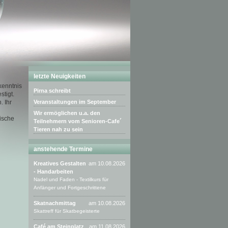
letzte Neuigkeiten
kenntnis
Pirna schreibt
stigt.
. Ihr
Veranstaltungen im September
Wir ermöglichen u.a. den
ische
Teilnehmern vom Senioren-Cafe´
Tieren nah zu sein
anstehende Termine
Kreatives Gestalten
am 10.08.2026
- Handarbeiten
Nadel und Faden - Textilkurs für
Anfänger und Fortgeschrittene
Skatnachmittag
am 10.08.2026
Skattreff für Skatbegeisterte
Café am Steinplatz
am 11.08.2026