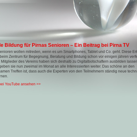
le Bildung für Pirnas Senioren – Ein Beitrag bei Pirna TV
enioren wollen mitreden, wenn es um Smartphones, Tablet und Co. geht. Diese Er
 beim Zentrum für Begegnung, Beratung und Bildung schon vor einigen jähren verfe
Mitglieder des Vereins haben sich deshalb zu Digitalbotschaftern ausbilden lassen
eben sie nun zweimal im Monat an alle Interessierten weiter. Das schöne an den
men Treffen ist, dass auch die Experten von den Teilnehmern ständig neue techn
ernen.
 bei YouTube ansehen >>