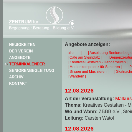
Angebote anzeigen:
NEUIGKEITEN
DER VEREIN
alle
| |
| Ausbildung Seniorenbegle
| Café am Steinplatz |
| Demenzeratun
ANGEBOTE
| Kreatives Gestalten - Handarbeiten |
TERMINKALENDER
| Medienkompetenz für Senioren |
| 
SENIORENBEGLEITUNG
| Singen und Musizieren |
| Skatnachm
| Wandern |
ARCHIV
KONTAKT
12.08.2026
Art der Veranstaltung:
Malkurs
Thema:
Kreatives Gestalten - M
Wo und Wann:
ZBBB e.V., Stei
Leitung:
Carsten Watol
12.08.2026