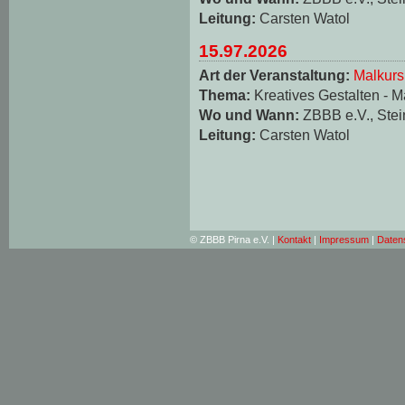
Leitung:
Carsten Watol
15.97.2026
Art der Veranstaltung:
Malkurs
Thema:
Kreatives Gestalten - M
Wo und Wann:
ZBBB e.V., Stei
Leitung:
Carsten Watol
© ZBBB Pirna e.V. |
Kontakt
|
Impressum
|
Daten