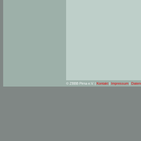
© ZBBB Pirna e.V. |
Kontakt
|
Impressum
|
Daten