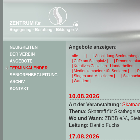
Angebote anzeigen:
NEUIGKEITEN
DER VEREIN
alle
| |
| Ausbildung Seniorenbegle
| Café am Steinplatz |
| Demenzeratun
ANGEBOTE
| Kreatives Gestalten - Handarbeiten |
TERMINKALENDER
| Medienkompetenz für Senioren |
| 
SENIORENBEGLEITUNG
| Singen und Musizieren |
| Skatnachm
| Wandern |
ARCHIV
KONTAKT
10.08.2026
Art der Veranstaltung:
Skatnac
Thema:
Skattreff für Skatbegeis
Wo und Wann:
ZBBB e.V., Stei
Leitung:
Danilo Fuchs
17.08.2026