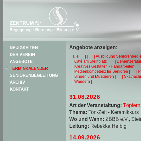
Angebote anzeigen:
NEUIGKEITEN
DER VEREIN
alle
| |
| Ausbildung Seniorenbegle
| Café am Steinplatz |
| Demenzeratun
ANGEBOTE
| Kreatives Gestalten - Handarbeiten |
TERMINKALENDER
| Medienkompetenz für Senioren |
| 
SENIORENBEGLEITUNG
| Singen und Musizieren |
| Skatnachm
| Wandern |
ARCHIV
KONTAKT
31.08.2026
Art der Veranstaltung:
Töpfern
Thema:
Ton-Zeit - Keramikkurs
Wo und Wann:
ZBBB e.V., Stei
Leitung:
Rebekka Helbig
14.09.2026