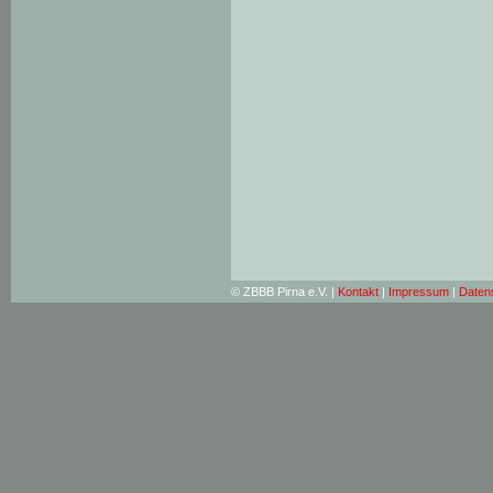
© ZBBB Pirna e.V. |
Kontakt
|
Impressum
|
Daten