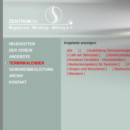
Angebote anzeigen:
NEUIGKEITEN
DER VEREIN
alle
| |
| Ausbildung Seniorenbegle
| Café am Steinplatz |
| Demenzeratun
ANGEBOTE
| Kreatives Gestalten - Handarbeiten |
TERMINKALENDER
| Medienkompetenz für Senioren |
| 
| Singen und Musizieren |
| Skatnachm
SENIORENBEGLEITUNG
| Wandern |
ARCHIV
KONTAKT