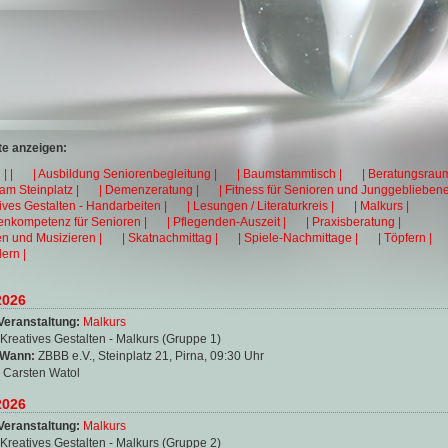
e anzeigen:
| |
| Ausbildung Seniorenbegleitung |
| Baumstammtisch |
| Beratungsraum
 am Steinplatz |
| Demenzeratung |
| Fitness für Senioren und Junggebliebene
tives Gestalten - Handarbeiten |
| Lesungen / Literaturkreis |
| Malkurs |
enkompetenz für Senioren |
| Pflegenden-Auszeit |
| Praxisberatung |
en und Musizieren |
| Skatnachmittag |
| Spiele-Nachmittage |
| Töpfern |
ern |
2026
Veranstaltung:
Malkurs
Kreatives Gestalten - Malkurs (Gruppe 1)
 Wann:
ZBBB e.V., Steinplatz 21, Pirna, 09:30 Uhr
:
Carsten Watol
2026
Veranstaltung:
Malkurs
Kreatives Gestalten - Malkurs (Gruppe 2)