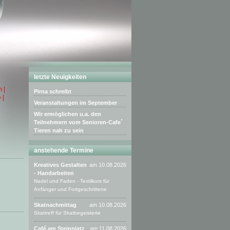
letzte Neuigkeiten
 |
Pirna schreibt
 |
Veranstaltungen im September
Wir ermöglichen u.a. den
Teilnehmern vom Senioren-Cafe´
Tieren nah zu sein
anstehende Termine
Kreatives Gestalten
am 10.08.2026
- Handarbeiten
Nadel und Faden - Textilkurs für
Anfänger und Fortgeschrittene
Skatnachmittag
am 10.08.2026
Skattreff für Skatbegeisterte
Café am Steinplatz
am 11.08.2026