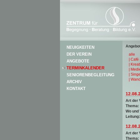
Angebot
NEUIGKEITEN
DER VEREIN
alle
| Café
ANGEBOTE
| Krea
TERMINKALENDER
| Medi
| Sing
SENIORENBEGLEITUNG
| Wand
ARCHIV
KONTAKT
12.08.
Art der 
Thema:
Wo und
Leitung
12.08.
Art der 
Thema: