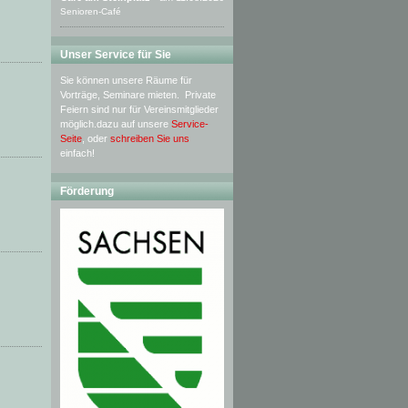
Senioren-Café
Unser Service für Sie
Sie können unsere Räume für
Vorträge, Seminare mieten. Private
Feiern sind nur für Vereinsmitglieder
möglich.dazu auf unsere
Service-
Seite
, oder
schreiben Sie uns
einfach!
Förderung