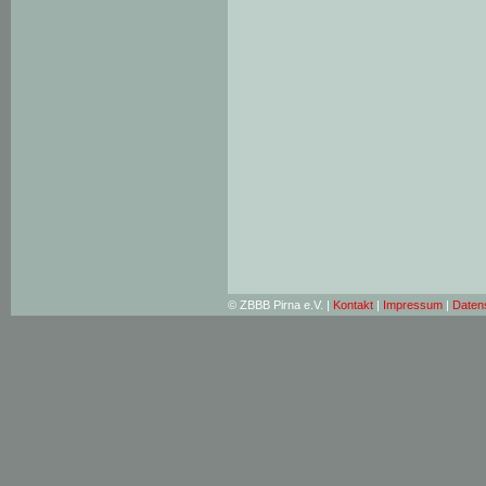
© ZBBB Pirna e.V. |
Kontakt
|
Impressum
|
Daten