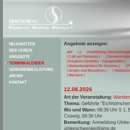
Angebote anzeigen:
NEUIGKEITEN
DER VEREIN
alle
| |
| Ausbildung Seniorenbegle
| Café am Steinplatz |
| Demenzeratun
ANGEBOTE
| Kreatives Gestalten - Handarbeiten |
TERMINKALENDER
| Medienkompetenz für Senioren |
| 
SENIORENBEGLEITUNG
| Singen und Musizieren |
| Skatnachm
| Wandern |
ARCHIV
KONTAKT
12.08.2026
Art der Veranstaltung:
Wander
Thema:
Geführte "Eichhörnche
Wo und Wann:
08:36 Uhr S 1, 
Coswig, 08:36 Uhr
Bemerkung:
Anmeldung Ulrike 
ulrikeschwenke@gmx.de