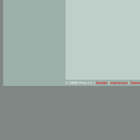
© ZBBB Pirna e.V. |
Kontakt
|
Impressum
|
Daten