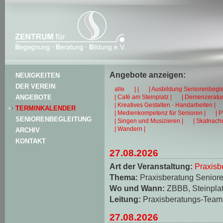
Angebote anzeigen:
NEUIGKEITEN
DER VEREIN
alle
| |
| Ausbildung Seniorenbegle
| Café am Steinplatz |
| Demenzeratun
ANGEBOTE
| Kreatives Gestalten - Handarbeiten |
TERMINKALENDER
| Medienkompetenz für Senioren |
| 
SENIORENBEGLEITUNG
| Singen und Musizieren |
| Skatnachm
| Wandern |
ARCHIV
KONTAKT
27.08.2026
Art der Veranstaltung:
Praxisb
Thema:
Praxisberatung Seniore
Wo und Wann:
ZBBB, Steinplat
Leitung:
Praxisberatungs-Team
27.08.2026