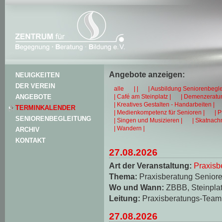
Angebote anzeigen:
NEUIGKEITEN
DER VEREIN
alle
| |
| Ausbildung Seniorenbegle
| Café am Steinplatz |
| Demenzeratun
ANGEBOTE
| Kreatives Gestalten - Handarbeiten |
TERMINKALENDER
| Medienkompetenz für Senioren |
| 
SENIORENBEGLEITUNG
| Singen und Musizieren |
| Skatnachm
| Wandern |
ARCHIV
KONTAKT
27.08.2026
Art der Veranstaltung:
Praxisb
Thema:
Praxisberatung Seniore
Wo und Wann:
ZBBB, Steinplat
Leitung:
Praxisberatungs-Team
27.08.2026