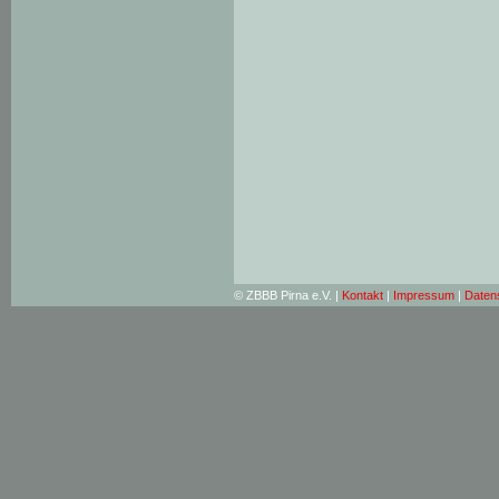
© ZBBB Pirna e.V. |
Kontakt
|
Impressum
|
Daten