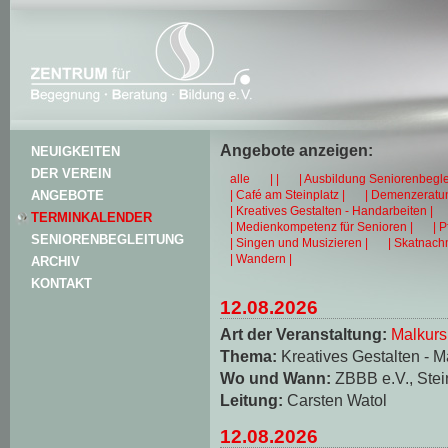
Angebote anzeigen:
NEUIGKEITEN
DER VEREIN
alle
| |
| Ausbildung Seniorenbegle
| Café am Steinplatz |
| Demenzeratun
ANGEBOTE
| Kreatives Gestalten - Handarbeiten |
TERMINKALENDER
| Medienkompetenz für Senioren |
| 
SENIORENBEGLEITUNG
| Singen und Musizieren |
| Skatnachm
| Wandern |
ARCHIV
KONTAKT
12.08.2026
Art der Veranstaltung:
Malkurs
Thema:
Kreatives Gestalten - M
Wo und Wann:
ZBBB e.V., Stei
Leitung:
Carsten Watol
12.08.2026