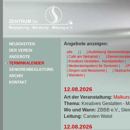
Angebote anzeigen:
NEUIGKEITEN
DER VEREIN
alle
| |
| Ausbildung Seniorenbegle
| Café am Steinplatz |
| Demenzeratun
ANGEBOTE
| Kreatives Gestalten - Handarbeiten |
TERMINKALENDER
| Medienkompetenz für Senioren |
| 
SENIORENBEGLEITUNG
| Singen und Musizieren |
| Skatnachm
| Wandern |
ARCHIV
KONTAKT
12.08.2026
Art der Veranstaltung:
Malkurs
Thema:
Kreatives Gestalten - M
Wo und Wann:
ZBBB e.V., Stei
Leitung:
Carsten Watol
12.08.2026