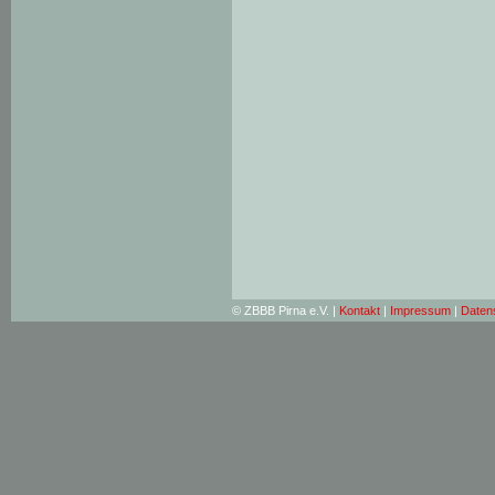
© ZBBB Pirna e.V. |
Kontakt
|
Impressum
|
Daten