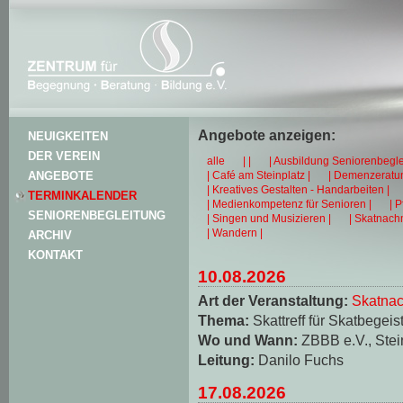
Angebote anzeigen:
NEUIGKEITEN
DER VEREIN
alle
| |
| Ausbildung Seniorenbegle
| Café am Steinplatz |
| Demenzeratun
ANGEBOTE
| Kreatives Gestalten - Handarbeiten |
TERMINKALENDER
| Medienkompetenz für Senioren |
| 
SENIORENBEGLEITUNG
| Singen und Musizieren |
| Skatnachm
| Wandern |
ARCHIV
KONTAKT
10.08.2026
Art der Veranstaltung:
Skatnac
Thema:
Skattreff für Skatbegeis
Wo und Wann:
ZBBB e.V., Stei
Leitung:
Danilo Fuchs
17.08.2026