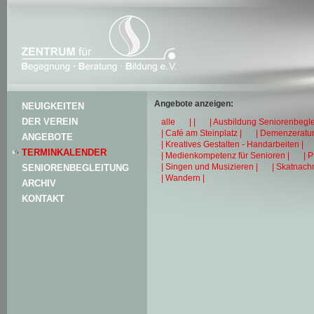
Angebote anzeigen:
NEUIGKEITEN
DER VEREIN
alle
| |
| Ausbildung Seniorenbegle
| Café am Steinplatz |
| Demenzeratun
ANGEBOTE
| Kreatives Gestalten - Handarbeiten |
TERMINKALENDER
| Medienkompetenz für Senioren |
| 
| Singen und Musizieren |
| Skatnachm
SENIORENBEGLEITUNG
| Wandern |
ARCHIV
KONTAKT