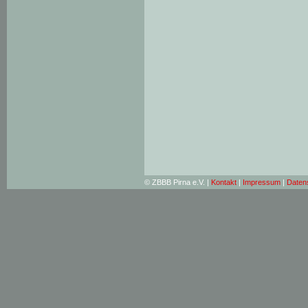
© ZBBB Pirna e.V. |
Kontakt
|
Impressum
|
Daten