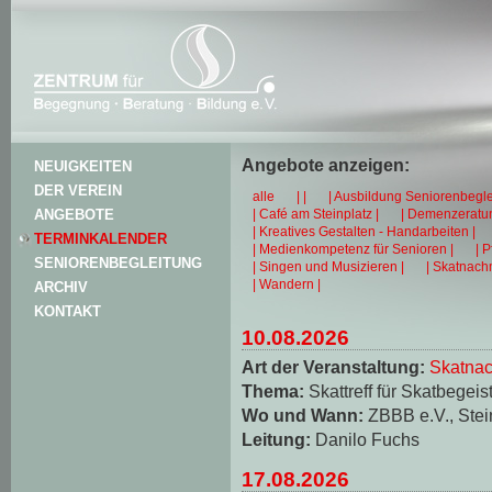
Angebote anzeigen:
NEUIGKEITEN
DER VEREIN
alle
| |
| Ausbildung Seniorenbegle
| Café am Steinplatz |
| Demenzeratun
ANGEBOTE
| Kreatives Gestalten - Handarbeiten |
TERMINKALENDER
| Medienkompetenz für Senioren |
| 
SENIORENBEGLEITUNG
| Singen und Musizieren |
| Skatnachm
| Wandern |
ARCHIV
KONTAKT
10.08.2026
Art der Veranstaltung:
Skatnac
Thema:
Skattreff für Skatbegeis
Wo und Wann:
ZBBB e.V., Stei
Leitung:
Danilo Fuchs
17.08.2026