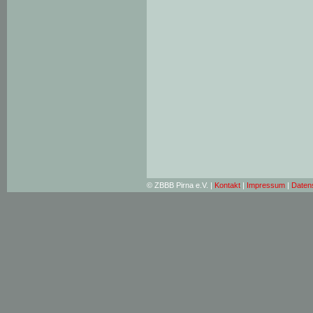
© ZBBB Pirna e.V. |
Kontakt
|
Impressum
|
Daten