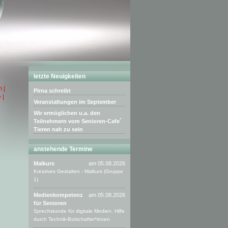
letzte Neuigkeiten
 |
Pirna schreibt
 |
Veranstaltungen im September
Wir ermöglichen u.a. den
Teilnehmern vom Senioren-Cafe´
Tieren nah zu sein
anstehende Termine
Malkurs
am 05.08.2026
Kreatives Gestalten - Malkurs (Gruppe
1)
Medienkompetenz
am 05.08.2026
für Senioren
Sprechstunde für digitale Medien. Hilfe
durch Technik-Botschafter*innen