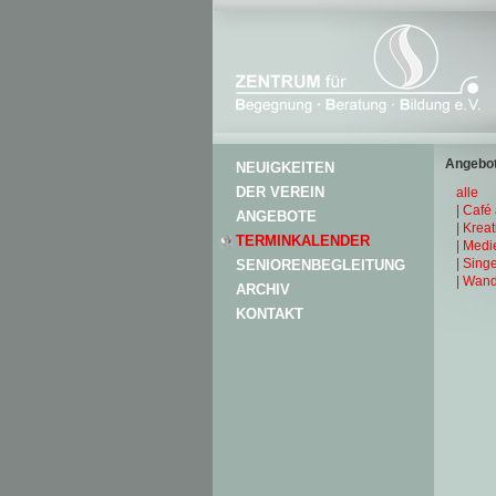
Angebot
NEUIGKEITEN
DER VEREIN
alle
| Café
ANGEBOTE
| Krea
TERMINKALENDER
| Medi
| Sing
SENIORENBEGLEITUNG
| Wand
ARCHIV
KONTAKT