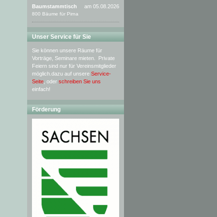
Baumstammtisch
am 05.08.2026
800 Bäume für Pirna
Unser Service für Sie
Sie können unsere Räume für
Vorträge, Seminare mieten. Private
Feiern sind nur für Vereinsmitglieder
möglich.dazu auf unsere
Service-
Seite
, oder
schreiben Sie uns
einfach!
Förderung