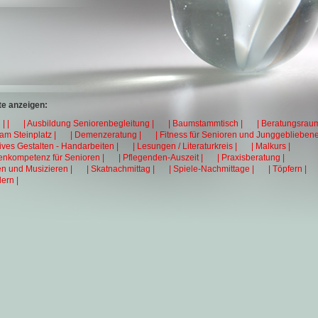
e anzeigen:
| |
| Ausbildung Seniorenbegleitung |
| Baumstammtisch |
| Beratungsraum
 am Steinplatz |
| Demenzeratung |
| Fitness für Senioren und Junggebliebene
tives Gestalten - Handarbeiten |
| Lesungen / Literaturkreis |
| Malkurs |
enkompetenz für Senioren |
| Pflegenden-Auszeit |
| Praxisberatung |
en und Musizieren |
| Skatnachmittag |
| Spiele-Nachmittage |
| Töpfern |
ern |