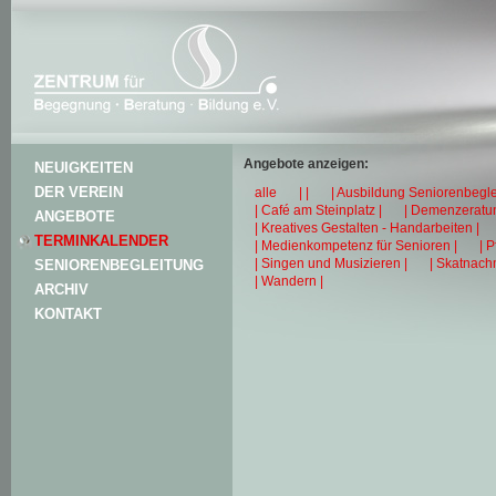
Angebote anzeigen:
NEUIGKEITEN
DER VEREIN
alle
| |
| Ausbildung Seniorenbegle
| Café am Steinplatz |
| Demenzeratun
ANGEBOTE
| Kreatives Gestalten - Handarbeiten |
TERMINKALENDER
| Medienkompetenz für Senioren |
| 
| Singen und Musizieren |
| Skatnachm
SENIORENBEGLEITUNG
| Wandern |
ARCHIV
KONTAKT