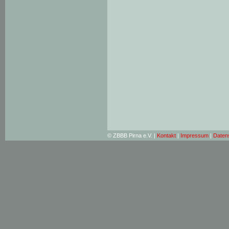
© ZBBB Pirna e.V. |
Kontakt
|
Impressum
|
Daten