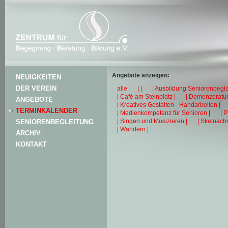
Angebote anzeigen:
NEUIGKEITEN
DER VEREIN
alle
| |
| Ausbildung Seniorenbegle
| Café am Steinplatz |
| Demenzeratun
ANGEBOTE
| Kreatives Gestalten - Handarbeiten |
TERMINKALENDER
| Medienkompetenz für Senioren |
| 
| Singen und Musizieren |
| Skatnachm
SENIORENBEGLEITUNG
| Wandern |
ARCHIV
KONTAKT