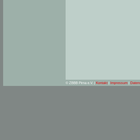
© ZBBB Pirna e.V. |
Kontakt
|
Impressum
|
Daten