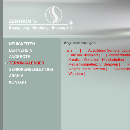
Angebote anzeigen:
NEUIGKEITEN
DER VEREIN
alle
| |
| Ausbildung Seniorenbegle
| Café am Steinplatz |
| Demenzeratun
ANGEBOTE
| Kreatives Gestalten - Handarbeiten |
TERMINKALENDER
| Medienkompetenz für Senioren |
| 
| Singen und Musizieren |
| Skatnachm
SENIORENBEGLEITUNG
| Wandern |
ARCHIV
KONTAKT