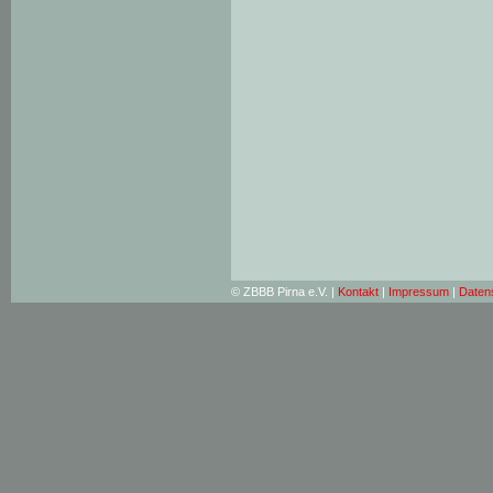
© ZBBB Pirna e.V. |
Kontakt
|
Impressum
|
Daten