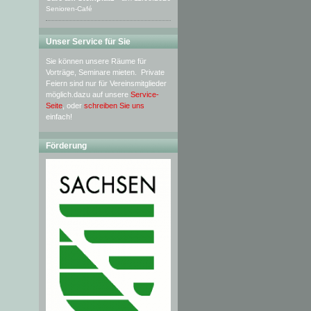
Senioren-Café
Unser Service für Sie
Sie können unsere Räume für
Vorträge, Seminare mieten. Private
Feiern sind nur für Vereinsmitglieder
möglich.dazu auf unsere
Service-
Seite
, oder
schreiben Sie uns
einfach!
Förderung