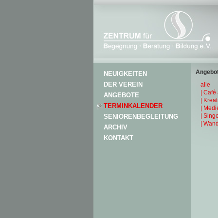
Angebot
NEUIGKEITEN
DER VEREIN
alle
| Café
ANGEBOTE
| Krea
TERMINKALENDER
| Medi
| Sing
SENIORENBEGLEITUNG
| Wand
ARCHIV
KONTAKT