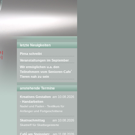
letzte Neuigkeiten
 |
Pirna schreibt
 |
Veranstaltungen im September
Wir ermöglichen u.a. den
Teilnehmern vom Senioren-Cafe´
Tieren nah zu sein
anstehende Termine
Kreatives Gestalten
am 10.08.2026
- Handarbeiten
Nadel und Faden - Textilkurs für
Anfänger und Fortgeschrittene
Skatnachmittag
am 10.08.2026
Skattreff für Skatbegeisterte
Café am Steinplatz
am 11.08.2026