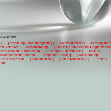
e anzeigen:
| |
| Ausbildung Seniorenbegleitung |
| Baumstammtisch |
| Beratungsraum
 am Steinplatz |
| Demenzeratung |
| Fitness für Senioren und Junggebliebene
tives Gestalten - Handarbeiten |
| Lesungen / Literaturkreis |
| Malkurs |
enkompetenz für Senioren |
| Pflegenden-Auszeit |
| Praxisberatung |
en und Musizieren |
| Skatnachmittag |
| Spiele-Nachmittage |
| Töpfern |
ern |