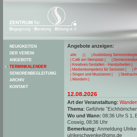
Angebote anzeigen:
NEUIGKEITEN
DER VEREIN
alle
| |
| Ausbildung Seniorenbegle
| Café am Steinplatz |
| Demenzeratun
ANGEBOTE
| Kreatives Gestalten - Handarbeiten |
TERMINKALENDER
| Medienkompetenz für Senioren |
| 
SENIORENBEGLEITUNG
| Singen und Musizieren |
| Skatnachm
| Wandern |
ARCHIV
KONTAKT
12.08.2026
Art der Veranstaltung:
Wander
Thema:
Geführte "Eichhörnche
Wo und Wann:
08:36 Uhr S 1, 
Coswig, 08:36 Uhr
Bemerkung:
Anmeldung Ulrike 
ulrikeschwenke@gmx.de