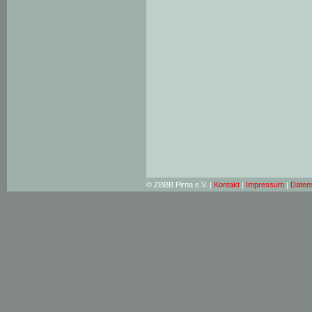
© ZBBB Pirna e.V. |
Kontakt
|
Impressum
|
Daten