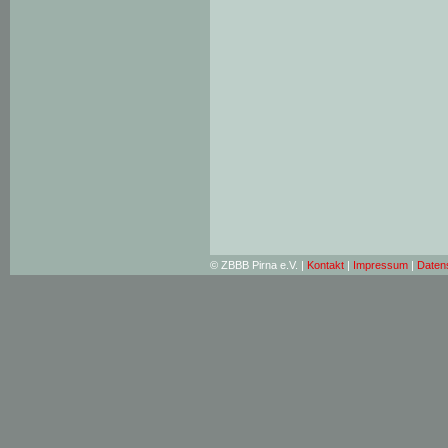
© ZBBB Pirna e.V. |
Kontakt
|
Impressum
|
Daten