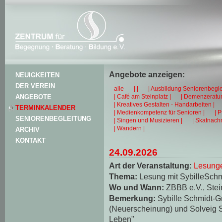
Angebote anzeigen:
NEUIGKEITEN
DER VEREIN
alle
| |
| Ausbildung Seniorenbegle
| Café am Steinplatz |
| Demenzeratun
ANGEBOTE
| Kreatives Gestalten - Handarbeiten |
TERMINKALENDER
| Medienkompetenz für Senioren |
| 
SENIORENBEGLEITUNG
| Singen und Musizieren |
| Skatnachm
| Wandern |
ARCHIV
KONTAKT
24.09.2026
Art der Veranstaltung:
Lesungen
Thema:
Lesung mit SybilleSch
Wo und Wann:
ZBBB e.V., Stei
Bemerkung:
Sybille Schmidt-
(Neuerscheinung) und Solveig S
Leben"