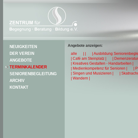
Angebote anzeigen:
NEUIGKEITEN
DER VEREIN
alle
| |
| Ausbildung Seniorenbegle
| Café am Steinplatz |
| Demenzeratun
ANGEBOTE
| Kreatives Gestalten - Handarbeiten |
TERMINKALENDER
| Medienkompetenz für Senioren |
| 
| Singen und Musizieren |
| Skatnachm
SENIORENBEGLEITUNG
| Wandern |
ARCHIV
KONTAKT