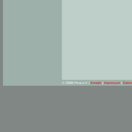
© ZBBB Pirna e.V. |
Kontakt
|
Impressum
|
Daten