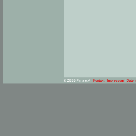
© ZBBB Pirna e.V. |
Kontakt
|
Impressum
|
Daten