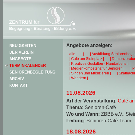
Angebote anzeigen:
NEUIGKEITEN
DER VEREIN
alle
| |
| Ausbildung Seniorenbegle
| Café am Steinplatz |
| Demenzeratun
ANGEBOTE
| Kreatives Gestalten - Handarbeiten |
TERMINKALENDER
| Medienkompetenz für Senioren |
| 
SENIORENBEGLEITUNG
| Singen und Musizieren |
| Skatnachm
| Wandern |
ARCHIV
KONTAKT
11.08.2026
Art der Veranstaltung:
Café am
Thema:
Senioren-Café
Wo und Wann:
ZBBB e.V., Stei
Leitung:
Senioren-Café-Team
18.08.2026