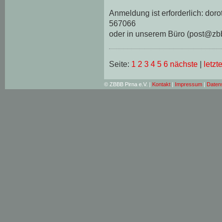
Anmeldung ist erforderlich: do
567066
oder in unserem Büro (post@zb
Seite:
1
2
3
4
5
6
nächste
|
letzt
© ZBBB Pirna e.V. |
Kontakt
|
Impressum
|
Daten