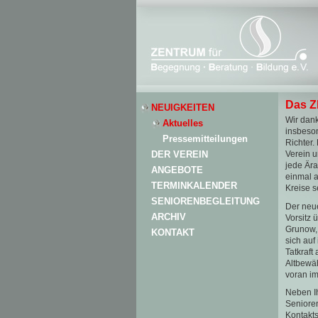
Das Z
NEUIGKEITEN
Wir dank
Aktuelles
insbeso
Pressemitteilungen
Richter.
DER VEREIN
Verein u
jede Ära
ANGEBOTE
einmal a
TERMINKALENDER
Kreise 
SENIORENBEGLEITUNG
Der neue
ARCHIV
Vorsitz
Grunow, 
KONTAKT
sich auf
Tatkraft
Altbewäh
voran im
Neben Ih
Senioren
Kontakts