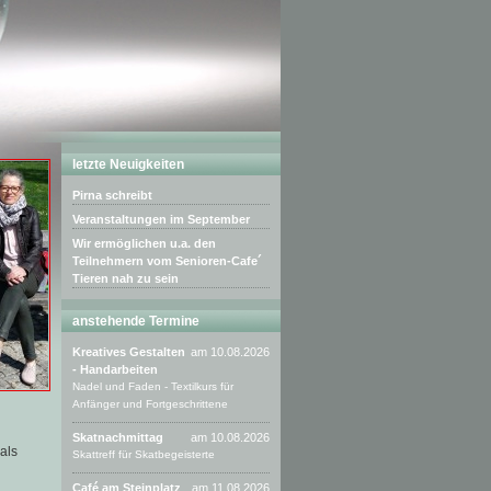
letzte Neuigkeiten
Pirna schreibt
Veranstaltungen im September
Wir ermöglichen u.a. den
Teilnehmern vom Senioren-Cafe´
Tieren nah zu sein
anstehende Termine
Kreatives Gestalten
am 10.08.2026
- Handarbeiten
Nadel und Faden - Textilkurs für
Anfänger und Fortgeschrittene
Skatnachmittag
am 10.08.2026
 als
Skattreff für Skatbegeisterte
Café am Steinplatz
am 11.08.2026