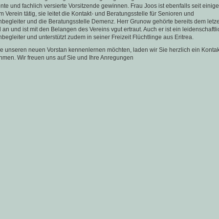
te und fachlich versierte Vorsitzende gewinnen. Frau Joos ist ebenfalls seit einig
m Verein tätig, sie leitet die Kontakt- und Beratungsstelle für Senioren und
begleiter und die Beratungsstelle Demenz. Herr Grunow gehörte bereits dem letz
 an und ist mit den Belangen des Vereins vgut ertraut. Auch er ist ein leidenschaftli
begleiter und unterstützt zudem in seiner Freizeit Flüchtlinge aus Eritrea.
 unseren neuen Vorstan kennenlernen möchten, laden wir Sie herzlich ein Kontak
hmen. Wir freuen uns auf Sie und Ihre Anregungen