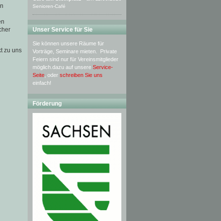
en
Senioren-Café
en
Unser Service für Sie
cher
Sie können unsere Räume für
t zu uns
Vorträge, Seminare mieten. Private
Feiern sind nur für Vereinsmitglieder
möglich.dazu auf unsere
Service-
Seite
, oder
schreiben Sie uns
einfach!
Förderung