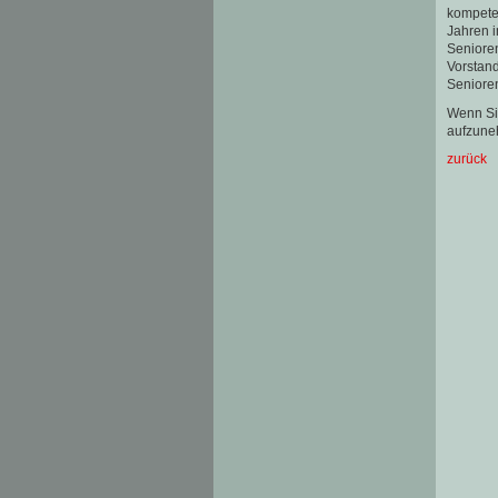
kompeten
Jahren i
Senioren
Vorstand
Senioren
Wenn Sie
aufzune
zurück