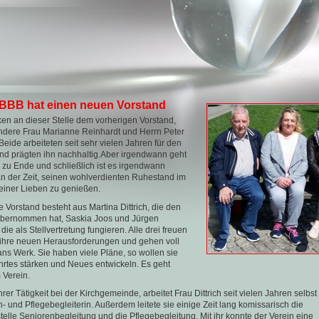
BBB hat einen neuen Vorstand
en an dieser Stelle dem vorherigen Vorstand,
ndere Frau Marianne Reinhardt und Herrn Peter
 Beide arbeiteten seit sehr vielen Jahren für den
nd prägten ihn nachhaltig.Aber irgendwann geht
 zu Ende und schließlich ist es irgendwann
n der Zeit, seinen wohlverdienten Ruhestand im
seiner Lieben zu genießen.
 Vorstand besteht aus Martina Dittrich, die den
 übernommen hat, Saskia Joos und Jürgen
die als Stellvertretung fungieren. Alle drei freuen
 ihre neuen Herausforderungen und gehen voll
 ans Werk. Sie haben viele Pläne, so wollen sie
rtes stärken und Neues entwickeln. Es geht
 Verein.
rer Tätigkeit bei der Kirchgemeinde, arbeitet Frau Dittrich seit vielen Jahren selbst
- und Pflegebegleiterin. Außerdem leitete sie einige Zeit lang komissarisch die
telle Seniorenbegleitung und die Pflegebegleitung. Mit ihr konnte der Verein eine