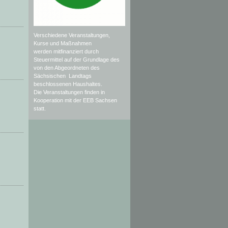
Verschiedene Veranstaltungen,
Kurse und Maßnahmen
werden mitfinanziert durch
Steuermittel auf der Grundlage des
von den Abgeordneten des
Sächsischen Landtags
beschlossenen Haushaltes.
Die Veranstaltungen finden in
Kooperation mit der EEB Sachsen
statt.