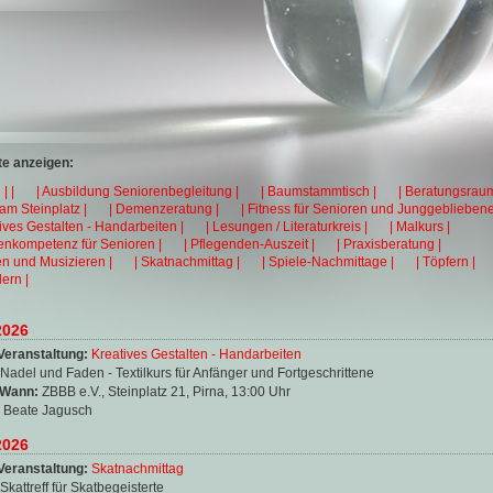
e anzeigen:
| |
| Ausbildung Seniorenbegleitung |
| Baumstammtisch |
| Beratungsraum
 am Steinplatz |
| Demenzeratung |
| Fitness für Senioren und Junggebliebene
tives Gestalten - Handarbeiten |
| Lesungen / Literaturkreis |
| Malkurs |
enkompetenz für Senioren |
| Pflegenden-Auszeit |
| Praxisberatung |
en und Musizieren |
| Skatnachmittag |
| Spiele-Nachmittage |
| Töpfern |
ern |
2026
Veranstaltung:
Kreatives Gestalten - Handarbeiten
Nadel und Faden - Textilkurs für Anfänger und Fortgeschrittene
 Wann:
ZBBB e.V., Steinplatz 21, Pirna, 13:00 Uhr
:
Beate Jagusch
2026
Veranstaltung:
Skatnachmittag
Skattreff für Skatbegeisterte