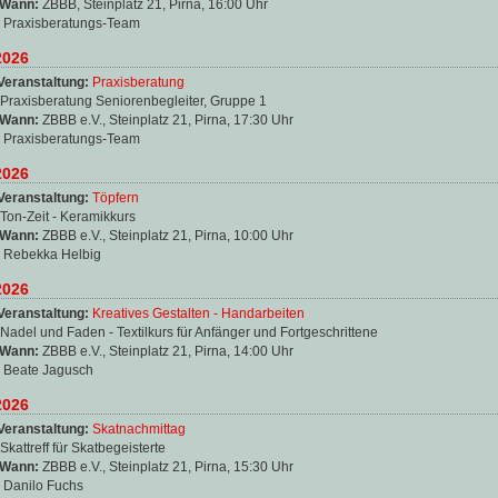
 Wann:
ZBBB, Steinplatz 21, Pirna, 16:00 Uhr
:
Praxisberatungs-Team
2026
Veranstaltung:
Praxisberatung
Praxisberatung Seniorenbegleiter, Gruppe 1
 Wann:
ZBBB e.V., Steinplatz 21, Pirna, 17:30 Uhr
:
Praxisberatungs-Team
2026
Veranstaltung:
Töpfern
Ton-Zeit - Keramikkurs
 Wann:
ZBBB e.V., Steinplatz 21, Pirna, 10:00 Uhr
:
Rebekka Helbig
2026
Veranstaltung:
Kreatives Gestalten - Handarbeiten
Nadel und Faden - Textilkurs für Anfänger und Fortgeschrittene
 Wann:
ZBBB e.V., Steinplatz 21, Pirna, 14:00 Uhr
:
Beate Jagusch
2026
Veranstaltung:
Skatnachmittag
Skattreff für Skatbegeisterte
 Wann:
ZBBB e.V., Steinplatz 21, Pirna, 15:30 Uhr
:
Danilo Fuchs