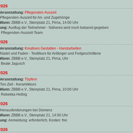
2026
Veranstaltung:
Pflegenden-Auszeit
Pflegenden-Auszeit für An- und Zugehörige
 Wann:
ZBBB e.V., Steinplatz 21, Pirna, 14:00 Uhr
ung:
Ausflug der Teilnehmer - Näheres wird noch bekannt gegeben
:
Pflegenden-Auszeit-Team
2026
Veranstaltung:
Kreatives Gestalten - Handarbeiten
Nadel und Faden - Textilkurs für Anfänger und Fortgeschrittene
 Wann:
ZBBB e.V., Steinplatz 21, Pirna, Uhr
:
Beate Jagusch
2026
Veranstaltung:
Töpfern
Ton-Zeit - Keramikkurs
 Wann:
ZBBB e.V., Steinplatz 21, Pirna, 10:00 Uhr
:
Rebekka Helbig
2026
Herausforderungen bei Demenz
 Wann:
ZBBB e.V., Steinplatz 21, 14:00 Uhr
ung:
Anmeldung: erforderlich, Kosten: frei
2026