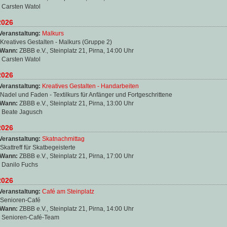
:
Carsten Watol
2026
Veranstaltung:
Malkurs
Kreatives Gestalten - Malkurs (Gruppe 2)
 Wann:
ZBBB e.V., Steinplatz 21, Pirna, 14:00 Uhr
:
Carsten Watol
2026
Veranstaltung:
Kreatives Gestalten - Handarbeiten
Nadel und Faden - Textilkurs für Anfänger und Fortgeschrittene
 Wann:
ZBBB e.V., Steinplatz 21, Pirna, 13:00 Uhr
:
Beate Jagusch
2026
Veranstaltung:
Skatnachmittag
Skattreff für Skatbegeisterte
 Wann:
ZBBB e.V., Steinplatz 21, Pirna, 17:00 Uhr
:
Danilo Fuchs
2026
Veranstaltung:
Café am Steinplatz
Senioren-Café
 Wann:
ZBBB e.V., Steinplatz 21, Pirna, 14:00 Uhr
:
Senioren-Café-Team