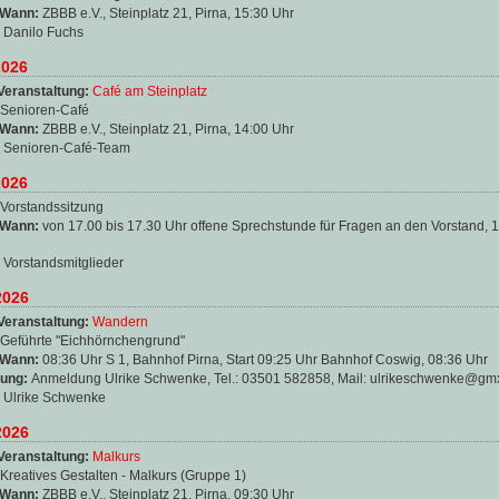
 Wann:
ZBBB e.V., Steinplatz 21, Pirna, 15:30 Uhr
:
Danilo Fuchs
2026
Veranstaltung:
Café am Steinplatz
Senioren-Café
 Wann:
ZBBB e.V., Steinplatz 21, Pirna, 14:00 Uhr
:
Senioren-Café-Team
2026
Vorstandssitzung
 Wann:
von 17.00 bis 17.30 Uhr offene Sprechstunde für Fragen an den Vorstand, 
:
Vorstandsmitglieder
2026
Veranstaltung:
Wandern
Geführte "Eichhörnchengrund"
 Wann:
08:36 Uhr S 1, Bahnhof Pirna, Start 09:25 Uhr Bahnhof Coswig, 08:36 Uhr
ung:
Anmeldung Ulrike Schwenke, Tel.: 03501 582858, Mail: ulrikeschwenke@gm
:
Ulrike Schwenke
2026
Veranstaltung:
Malkurs
Kreatives Gestalten - Malkurs (Gruppe 1)
 Wann:
ZBBB e.V., Steinplatz 21, Pirna, 09:30 Uhr