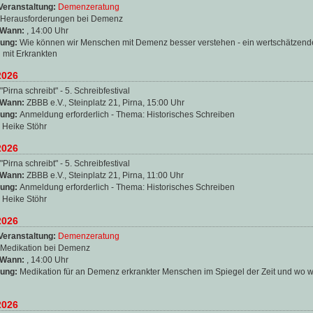
Veranstaltung:
Demenzeratung
Herausforderungen bei Demenz
 Wann:
, 14:00 Uhr
ung:
Wie können wir Menschen mit Demenz besser verstehen - ein wertschätzend
mit Erkrankten
2026
"Pirna schreibt" - 5. Schreibfestival
 Wann:
ZBBB e.V., Steinplatz 21, Pirna, 15:00 Uhr
ung:
Anmeldung erforderlich - Thema: Historisches Schreiben
:
Heike Stöhr
2026
"Pirna schreibt" - 5. Schreibfestival
 Wann:
ZBBB e.V., Steinplatz 21, Pirna, 11:00 Uhr
ung:
Anmeldung erforderlich - Thema: Historisches Schreiben
:
Heike Stöhr
2026
Veranstaltung:
Demenzeratung
Medikation bei Demenz
 Wann:
, 14:00 Uhr
ung:
Medikation für an Demenz erkrankter Menschen im Spiegel der Zeit und wo w
2026