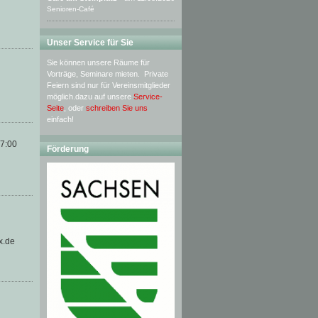
Senioren-Café
Unser Service für Sie
Sie können unsere Räume für
Vorträge, Seminare mieten. Private
Feiern sind nur für Vereinsmitglieder
möglich.dazu auf unsere
Service-
Seite
, oder
schreiben Sie uns
einfach!
17:00
Förderung
x.de