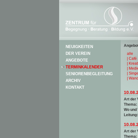
Angebot
NEUIGKEITEN
DER VEREIN
alle
| Café
ANGEBOTE
| Krea
TERMINKALENDER
| Medi
| Sing
SENIORENBEGLEITUNG
| Wand
ARCHIV
KONTAKT
10.08.
Art der 
Thema:
Wo und
Leitung
10.08.
Art der 
Thema: