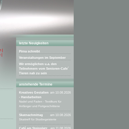
letzte Neuigkeiten
 |
Pirna schreibt
 |
Veranstaltungen im September
Wir ermöglichen u.a. den
Teilnehmern vom Senioren-Cafe´
Tieren nah zu sein
anstehende Termine
Kreatives Gestalten
am 10.08.2026
- Handarbeiten
Nadel und Faden - Textilkurs für
Anfänger und Fortgeschrittene
Skatnachmittag
am 10.08.2026
Skattreff für Skatbegeisterte
Café am Steinplatz
am 11.08.2026