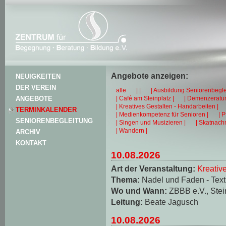
Angebote anzeigen:
NEUIGKEITEN
DER VEREIN
alle
| |
| Ausbildung Seniorenbegle
| Café am Steinplatz |
| Demenzeratun
ANGEBOTE
| Kreatives Gestalten - Handarbeiten |
TERMINKALENDER
| Medienkompetenz für Senioren |
| 
SENIORENBEGLEITUNG
| Singen und Musizieren |
| Skatnachm
| Wandern |
ARCHIV
KONTAKT
10.08.2026
Art der Veranstaltung:
Kreativ
Thema:
Nadel und Faden - Texti
Wo und Wann:
ZBBB e.V., Stei
Leitung:
Beate Jagusch
10.08.2026