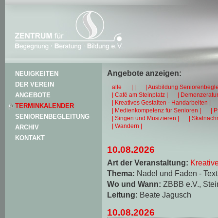
Angebote anzeigen:
NEUIGKEITEN
DER VEREIN
alle
| |
| Ausbildung Seniorenbegle
| Café am Steinplatz |
| Demenzeratun
ANGEBOTE
| Kreatives Gestalten - Handarbeiten |
TERMINKALENDER
| Medienkompetenz für Senioren |
| 
SENIORENBEGLEITUNG
| Singen und Musizieren |
| Skatnachm
| Wandern |
ARCHIV
KONTAKT
10.08.2026
Art der Veranstaltung:
Kreativ
Thema:
Nadel und Faden - Texti
Wo und Wann:
ZBBB e.V., Stei
Leitung:
Beate Jagusch
10.08.2026