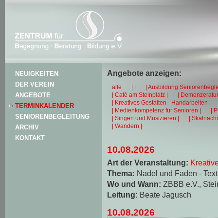
Angebote anzeigen:
NEUIGKEITEN
DER VEREIN
alle
| |
| Ausbildung Seniorenbegle
| Café am Steinplatz |
| Demenzeratun
ANGEBOTE
| Kreatives Gestalten - Handarbeiten |
TERMINKALENDER
| Medienkompetenz für Senioren |
| 
SENIORENBEGLEITUNG
| Singen und Musizieren |
| Skatnachm
| Wandern |
ARCHIV
KONTAKT
10.08.2026
Art der Veranstaltung:
Kreativ
Thema:
Nadel und Faden - Texti
Wo und Wann:
ZBBB e.V., Stei
Leitung:
Beate Jagusch
10.08.2026