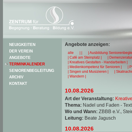
Angebote anzeigen:
NEUIGKEITEN
DER VEREIN
alle
| |
| Ausbildung Seniorenbegle
| Café am Steinplatz |
| Demenzeratun
ANGEBOTE
| Kreatives Gestalten - Handarbeiten |
TERMINKALENDER
| Medienkompetenz für Senioren |
| 
SENIORENBEGLEITUNG
| Singen und Musizieren |
| Skatnachm
| Wandern |
ARCHIV
KONTAKT
10.08.2026
Art der Veranstaltung:
Kreativ
Thema:
Nadel und Faden - Texti
Wo und Wann:
ZBBB e.V., Stei
Leitung:
Beate Jagusch
10.08.2026