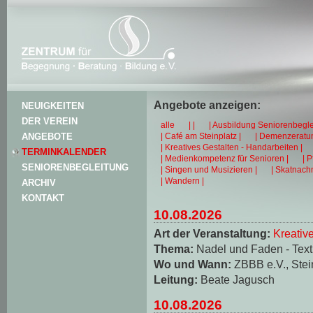
Angebote anzeigen:
NEUIGKEITEN
DER VEREIN
alle
| |
| Ausbildung Seniorenbegle
| Café am Steinplatz |
| Demenzeratun
ANGEBOTE
| Kreatives Gestalten - Handarbeiten |
TERMINKALENDER
| Medienkompetenz für Senioren |
| 
SENIORENBEGLEITUNG
| Singen und Musizieren |
| Skatnachm
| Wandern |
ARCHIV
KONTAKT
10.08.2026
Art der Veranstaltung:
Kreativ
Thema:
Nadel und Faden - Texti
Wo und Wann:
ZBBB e.V., Stei
Leitung:
Beate Jagusch
10.08.2026