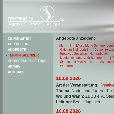
Angebote anzeigen:
NEUIGKEITEN
DER VEREIN
alle
| |
| Ausbildung Seniorenbegle
| Café am Steinplatz |
| Demenzeratun
ANGEBOTE
| Kreatives Gestalten - Handarbeiten |
TERMINKALENDER
| Medienkompetenz für Senioren |
| 
SENIORENBEGLEITUNG
| Singen und Musizieren |
| Skatnachm
| Wandern |
ARCHIV
KONTAKT
10.08.2026
Art der Veranstaltung:
Kreativ
Thema:
Nadel und Faden - Texti
Wo und Wann:
ZBBB e.V., Stei
Leitung:
Beate Jagusch
10.08.2026