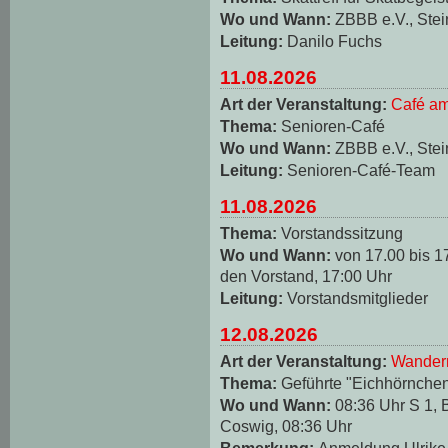
Wo und Wann:
ZBBB e.V., Stei
Leitung:
Danilo Fuchs
11.08.2026
Art der Veranstaltung:
Café am
Thema:
Senioren-Café
Wo und Wann:
ZBBB e.V., Stei
Leitung:
Senioren-Café-Team
11.08.2026
Thema:
Vorstandssitzung
Wo und Wann:
von 17.00 bis 1
den Vorstand, 17:00 Uhr
Leitung:
Vorstandsmitglieder
12.08.2026
Art der Veranstaltung:
Wander
Thema:
Geführte "Eichhörnche
Wo und Wann:
08:36 Uhr S 1, 
Coswig, 08:36 Uhr
Bemerkung:
Anmeldung Ulrike 