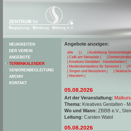
Angebote anzeigen:
NEUIGKEITEN
DER VEREIN
alle
| |
| Ausbildung Seniorenbegle
| Café am Steinplatz |
| Demenzeratun
ANGEBOTE
| Kreatives Gestalten - Handarbeiten |
TERMINKALENDER
| Medienkompetenz für Senioren |
| 
SENIORENBEGLEITUNG
| Singen und Musizieren |
| Skatnachm
| Wandern |
ARCHIV
KONTAKT
05.08.2026
Art der Veranstaltung:
Malkurs
Thema:
Kreatives Gestalten - M
Wo und Wann:
ZBBB e.V., Stei
Leitung:
Carsten Watol
05.08.2026