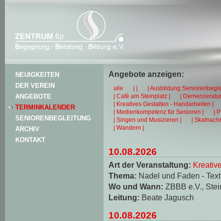
Angebote anzeigen:
NEUIGKEITEN
DER VEREIN
alle
| |
| Ausbildung Seniorenbegle
| Café am Steinplatz |
| Demenzeratun
ANGEBOTE
| Kreatives Gestalten - Handarbeiten |
TERMINKALENDER
| Medienkompetenz für Senioren |
| 
SENIORENBEGLEITUNG
| Singen und Musizieren |
| Skatnachm
| Wandern |
ARCHIV
KONTAKT
10.08.2026
Art der Veranstaltung:
Kreativ
Thema:
Nadel und Faden - Texti
Wo und Wann:
ZBBB e.V., Stei
Leitung:
Beate Jagusch
10.08.2026